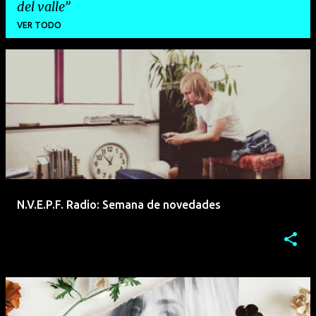
del valle
VER TODO
E
n
t
r
a
d
a
N.V.E.P.F. Radio: Semana de novedades
s