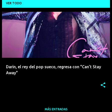
VER TODO
E
n
t
r
a
d
a
Darin, el rey del pop sueco, regresa con "Can’t Stay
s
Away"
MÁS ENTRADAS