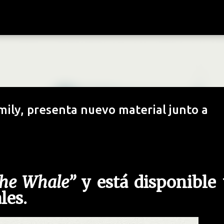
Ir al contenido principal
ily, presenta nuevo material junto a
the Whale”
y está disponible
les.