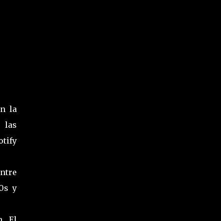
n la
 las
tify
ntre
0s y
n El