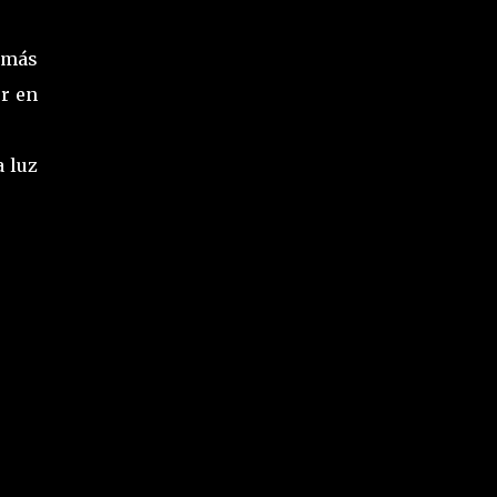
 más
er en
 luz