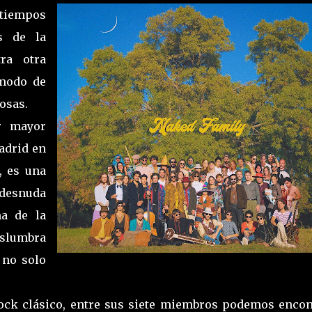
 tiempos
s de la
ra otra
 modo de
cosas.
r mayor
adrid en
, es una
 desnuda
ma de la
islumbra
 no solo
ock clásico, entre sus siete miembros podemos encon