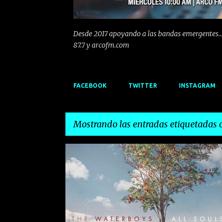
Desde 2017 apoyando a las bandas emergentes...
87.7 y arcofm.com
FACEBOOK
TWITTER
INSTAGRAM
Mostrando las entradas etiquetadas
E
ROCK
THE WATERBOYS
n
t
r
a