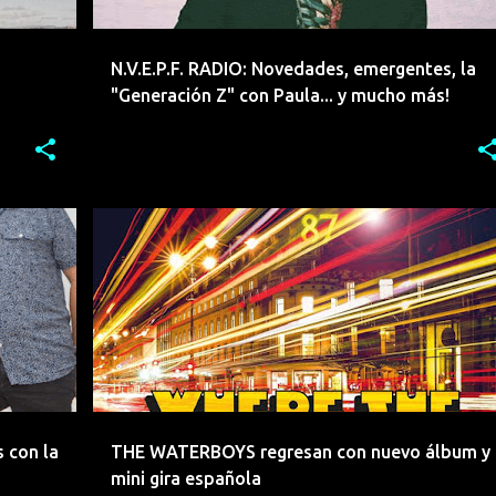
N.V.E.P.F. RADIO: Novedades, emergentes, la
"Generación Z" con Paula... y mucho más!
+
8
CONCIERTOS
LANZAMIENTOS
NOVEDADES
+
THE WATERBOYS
 con la
THE WATERBOYS regresan con nuevo álbum y
mini gira española