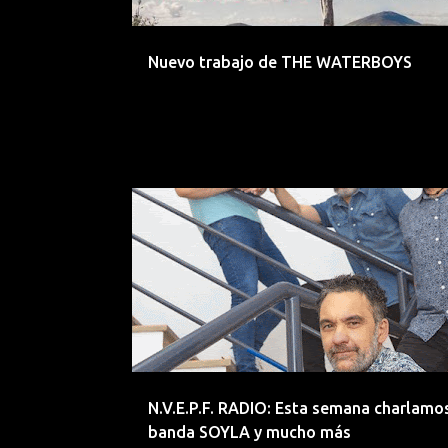
d
a
Nuevo trabajo de THE WATERBOYS
s
ARA
ARCO FM
BAND À PART
BASILEA
N.V.E.P.F. RADIO: Esta semana charlamos
banda SOYLA y mucho más