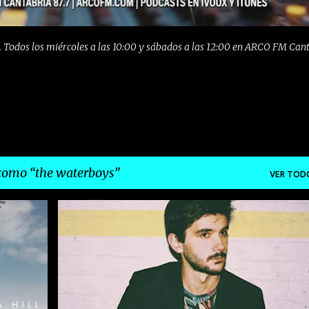
 Todos los miércoles a las 10:00 y sábados a las 12:00 en ARCO FM Can
 como
the waterboys
VER TOD
ANGEL ZAMBRANA
ARCO FM
EIRA
FM
+
6