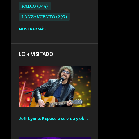
RADIO
344
LANZAMIENTO
297
ELECTRONICA
276
MOSTRAR MÁS
FOLK
234
SYNTHPOP
210
LO + VISITADO
ALTERNATIVO
196
BARCELONA
191
ELECTROINDIE
189
PRIMERA FILA FEST
188
ELECTROPOP
185
CONCIERTO
161
Jeff Lynne: Repaso a su vida y obra
PUNK
161
SANTANDER
158