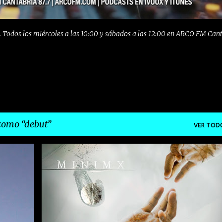
 Todos los miércoles a las 10:00 y sábados a las 12:00 en ARCO FM Can
 como
debut
VER TOD
ARGENTINA
DEBUT
DREAMPOP
ELECTROINDIE
+
HILOS
INDIE
POP
+