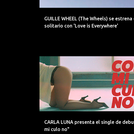
d
a
GUILLE WHEEL (The Wheels) se estrena 
s
solitario con 'Love is Everywhere'
CARLA LUNA
DEBUT
DONOSTI
ELECTRONICA
CARLA LUNA presenta el single de debu
mi culo no"