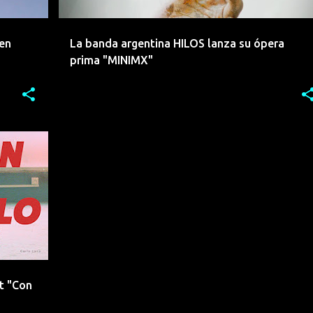
en
La banda argentina HILOS lanza su ópera
prima "MINIMX"
+
2
t "Con