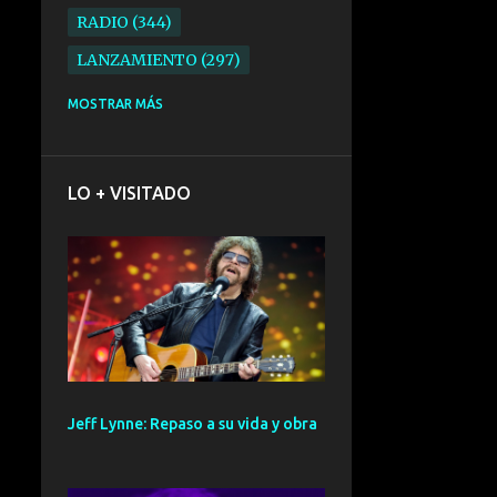
RADIO
344
LANZAMIENTO
297
ELECTRONICA
276
MOSTRAR MÁS
FOLK
234
SYNTHPOP
210
LO + VISITADO
ALTERNATIVO
196
BARCELONA
191
ELECTROINDIE
189
PRIMERA FILA FEST
188
ELECTROPOP
185
CONCIERTO
161
Jeff Lynne: Repaso a su vida y obra
PUNK
161
SANTANDER
158