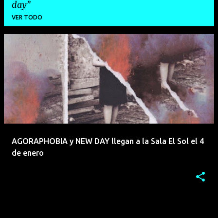
day
VER TODO
E
n
t
r
a
d
a
AGORAPHOBIA y NEW DAY llegan a la Sala El Sol el 4
s
de enero