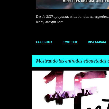
Desde 2017 apoyando a las bandas emergentes...
87.7 y arcofm.com
FACEBOOK
TWITTER
INSTAGRAM
Mostrando las entradas etiquetadas
E
ARCO FM
D´BALDOMEROS
ENTREVISTA
n
t
r
a