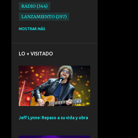
RADIO
344
LANZAMIENTO
297
ELECTRONICA
276
MOSTRAR MÁS
FOLK
234
SYNTHPOP
210
LO + VISITADO
ALTERNATIVO
196
BARCELONA
191
ELECTROINDIE
189
PRIMERA FILA FEST
188
ELECTROPOP
185
CONCIERTO
161
Jeff Lynne: Repaso a su vida y obra
PUNK
161
SANTANDER
158