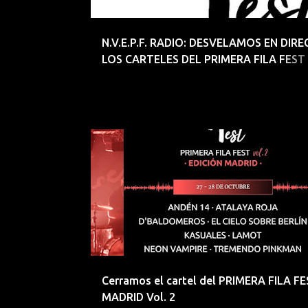
d
a
N.V.E.P.F. RADIO: DESVELAMOS EN DIR
s
LOS CARTELES DEL PRIMERA FILA FEST
SANTANDER y TORREMOLINOS
ANDEN 14
ATALAYA ROJA
D´BALDOMEROS
Cerramos el cartel del PRIMERA FILA F
MADRID Vol. 2