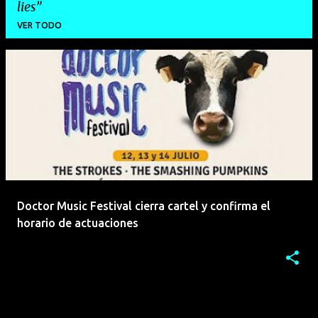
lies
VER TODO
E
n
t
r
a
d
a
Doctor Music Festival cierra cartel y confirma el
s
horario de actuaciones