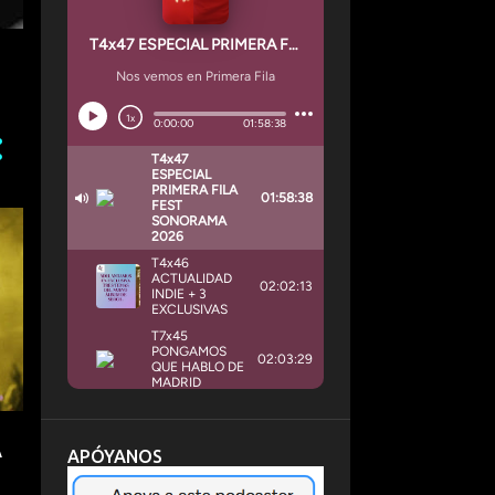
A
APÓYANOS