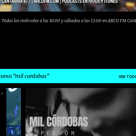
 Todos los miércoles a las 10:00 y sábados a las 12:00 en ARCO FM Can
 como
mil cordobas
VER TOD
+
4
EMERGENTES
EMERGENTESDEPRIMERAFILA
INDIE
LA RIOJA
MIL CORDOBAS
POP
ROCK
+