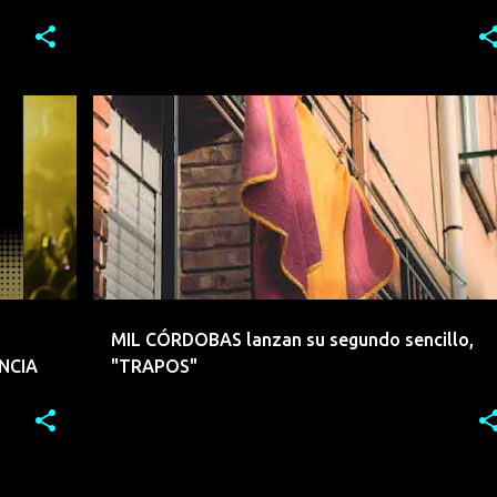
+
3
ALFARO
EMERGENTES
+
3
MIL CÓRDOBAS lanzan su segundo sencillo,
ENCIA
"TRAPOS"