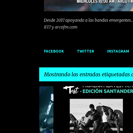
Desde 2017 apoyando a las bandas emergentes...
87.7 y arcofm.com
FACEBOOK
TWITTER
INSTAGRAM
Mostrando las entradas etiquetadas
E
EMERGENTES
EMERGENTESDEPRIMERAFILA
n
t
r
a