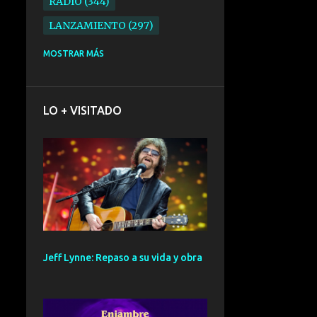
RADIO
344
LANZAMIENTO
297
ELECTRONICA
276
MOSTRAR MÁS
FOLK
234
SYNTHPOP
210
LO + VISITADO
ALTERNATIVO
196
BARCELONA
191
ELECTROINDIE
189
PRIMERA FILA FEST
188
ELECTROPOP
185
CONCIERTO
161
Jeff Lynne: Repaso a su vida y obra
PUNK
161
SANTANDER
158
GIRA
127