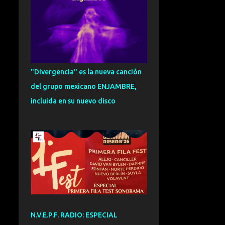
CARLOS HERNANDEZ
NOMBELA
109
ENTREVISTA
101
SOUL
95
EXCLUSIVA
93
"Divergencia" es la nueva canción
FUNK
92
ESPECIAL
91
del grupo mexicano ENJAMBRE,
ZURRA
91
CRONICA
81
incluida en su nuevo disco
INDIETRONICA
78
FUSION
75
GRANADA
73
NOVEDADES
72
VALENCIA
71
DANCE
70
DREAMPOP
70
CANTAUTOR
69
N.V.E.P.F. RADIO: ESPECIAL