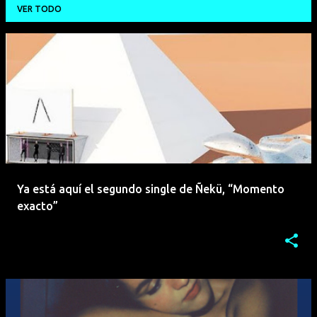
VER TODO
E
n
t
r
a
d
a
Ya está aquí el segundo single de Ñekü, “Momento
s
exacto”