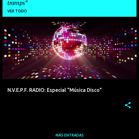
tramps
VER TODO
E
n
t
r
a
d
a
N.V.E.P.F. RADIO: Especial "Música Disco"
s
MÁS ENTRADAS