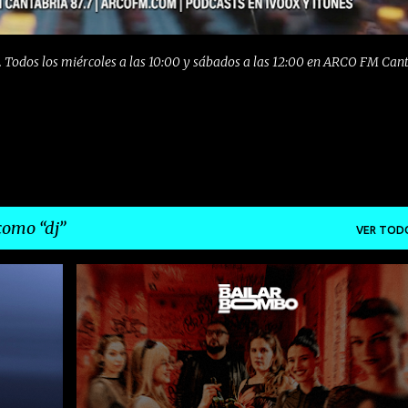
 Todos los miércoles a las 10:00 y sábados a las 12:00 en ARCO FM Can
 como
dj
VER TOD
CANTABRIA
DJ
HOUSE
INDIE
K-STYLE
+
REMIX
TECNO
+