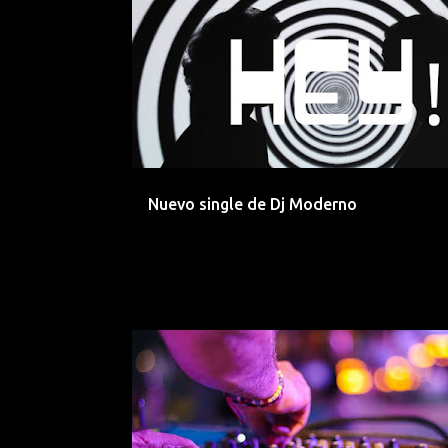
DANCE
DISCO
DJ
DJ MODERNO
Nuevo single de Dj Moderno
ARCOFM
DANCE
DJ
ESPECIAL
RADIO
SESION