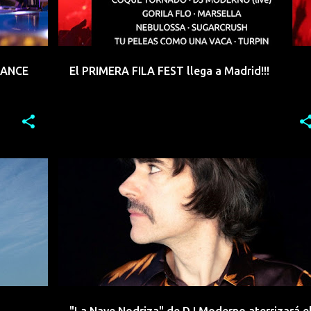
DANCE
El PRIMERA FILA FEST llega a Madrid!!!
+
3
DANCE
DJ
DJ MODERNO
ELECTROINDIE
+
7