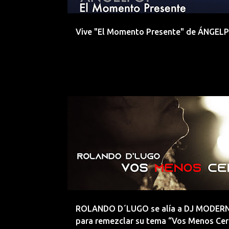
d
a
Vive "El Momento Presente" de ÁNGEL
s
DJ
DJ MODERNO
EEUU
EMERGENTES
ROLANDO D´LUGO se alía a DJ MODER
para remezclar su tema “Vos Menos Cer