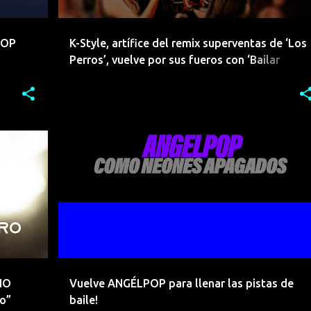
POP
K-Style, artífice del remix superventas de ‘Los
Perros’, vuelve por sus fueros con ‘Bailar
Bombo’
+
6
ANGELPOP
CANTABRIA
DANCE
+
4
NO
Vuelve ANGÉLPOP para llenar las pistas de
o”
baile!