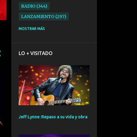
RADIO
344
LANZAMIENTO
297
ELECTRONICA
276
MOSTRAR MÁS
FOLK
234
SYNTHPOP
210
LO + VISITADO
ALTERNATIVO
196
BARCELONA
191
ELECTROINDIE
189
PRIMERA FILA FEST
188
ELECTROPOP
185
CONCIERTO
161
Jeff Lynne: Repaso a su vida y obra
PUNK
161
SANTANDER
158