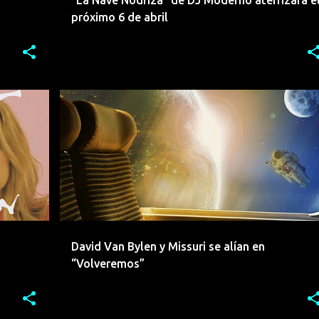
"La Nave Nodriza" de DJ Moderno aterrizará e
próximo 6 de abril
+
4
DANCE
DAVID VAN BYLEN
DJ
ELECTROINDIE
EMERGENTES
INDIE
MISSURI
SESION
+
David Van Bylen y Missuri se alían en
“Volveremos”