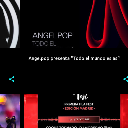
+
4
ANGELPOP
DJ
ELECTROINDIE
ELECTROPOP
+
2
Angelpop presenta "Todo el mundo es así"
REMIX
DJ
ELECTROINDIE
ELECTRONICA
+
8
+