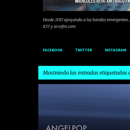
Desde 2017 apoyando a las bandas emergentes...
87.7 y arcofm.com
FACEBOOK
TWITTER
INSTAGRAM
Mostrando las entradas etiquetadas
E
ANGELPOP
DANCE
DAVID VAN BYLEN
DJ
n
ELECTROINDIE
EMERGENTES
INDIE
MURCIA
t
r
a