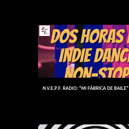
ARCO FM
DANCE
DJ
ESPECIAL
RADIO
N.V.E.P.F. RADIO: "MI FÁBRICA DE BAILE"