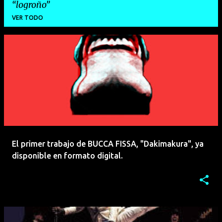
logroño
VER TODO
E
n
t
r
a
d
a
El primer trabajo de BUCCA FISSA, "Dakimakura", ya
s
disponible en formato digital.