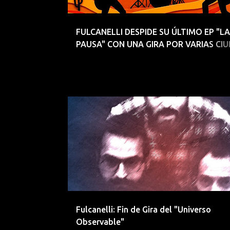
d
a
FULCANELLI DESPIDE SU ÚLTIMO EP "LA
s
PAUSA" CON UNA GIRA POR VARIAS CI
DE ESPAÑA
DRIIVE
EMERGENTES
Fulcanelli: Fin de Gira del "Universo
Observable"