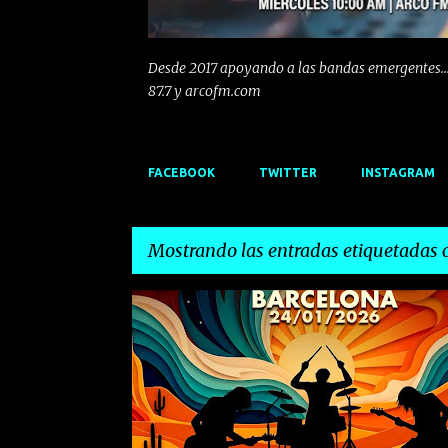
Desde 2017 apoyando a las bandas emergentes...
87.7 y arcofm.com
FACEBOOK
TWITTER
INSTAGRAM
Mostrando las entradas etiquetadas
E
BARCELONA
EMERGENTESDEPRIMERAFILA
EMER
n
FULCANELLI
GIRA
INDIE
POP
ROCK
t
r
a