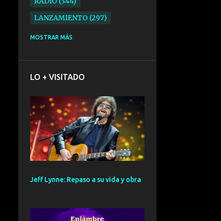
RADIO
344
LANZAMIENTO
297
ELECTRONICA
276
MOSTRAR MÁS
FOLK
234
SYNTHPOP
210
LO + VISITADO
ALTERNATIVO
196
BARCELONA
191
ELECTROINDIE
189
PRIMERA FILA FEST
188
ELECTROPOP
185
CONCIERTO
161
Jeff Lynne: Repaso a su vida y obra
PUNK
161
SANTANDER
158
GIRA
127