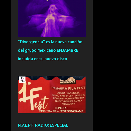
CARLOS HERNANDEZ
NOMBELA
109
ENTREVISTA
101
SOUL
95
EXCLUSIVA
93
"Divergencia" es la nueva canción
FUNK
92
ESPECIAL
91
del grupo mexicano ENJAMBRE,
ZURRA
91
CRONICA
81
incluida en su nuevo disco
INDIETRONICA
78
FUSION
75
GRANADA
73
NOVEDADES
72
VALENCIA
71
DANCE
70
DREAMPOP
70
CANTAUTOR
69
N.V.E.P.F. RADIO: ESPECIAL