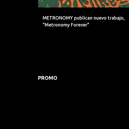
d
a
METRONOMY publican nuevo trabajo,
s
"Metronomy Forever"
PROMO