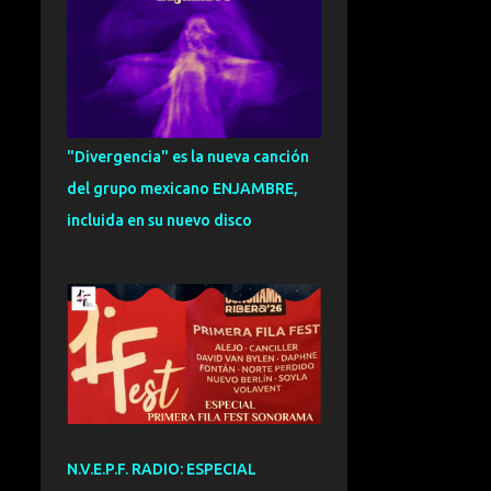
CARLOS HERNANDEZ
NOMBELA
109
ENTREVISTA
101
SOUL
95
EXCLUSIVA
93
"Divergencia" es la nueva canción
FUNK
92
ESPECIAL
91
del grupo mexicano ENJAMBRE,
ZURRA
91
CRONICA
81
incluida en su nuevo disco
INDIETRONICA
78
FUSION
75
GRANADA
73
NOVEDADES
72
VALENCIA
71
DANCE
70
DREAMPOP
70
CANTAUTOR
69
N.V.E.P.F. RADIO: ESPECIAL