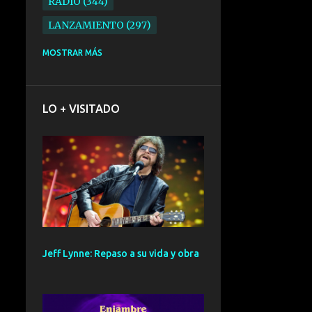
RADIO
344
LANZAMIENTO
297
ELECTRONICA
276
MOSTRAR MÁS
FOLK
234
SYNTHPOP
210
LO + VISITADO
ALTERNATIVO
196
BARCELONA
191
ELECTROINDIE
189
PRIMERA FILA FEST
188
ELECTROPOP
185
CONCIERTO
161
Jeff Lynne: Repaso a su vida y obra
PUNK
161
SANTANDER
158
GIRA
127