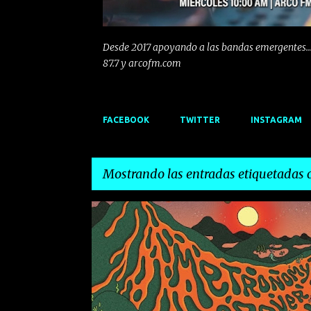
Desde 2017 apoyando a las bandas emergentes...
87.7 y arcofm.com
FACEBOOK
TWITTER
INSTAGRAM
Mostrando las entradas etiquetadas
E
ELECTROPOP
FESTIVAL
FUNK
INDIE
n
t
r
a