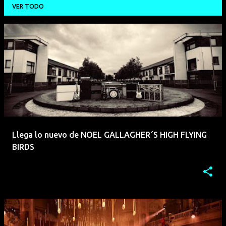
VER TODO
E
n
t
r
a
d
a
Llega lo nuevo de NOEL GALLAGHER´S HIGH FLYING
s
BIRDS