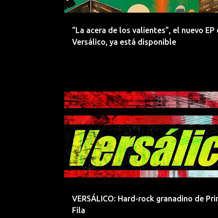
d
a
“La acera de los valientes”, el nuevo EP
s
Versálico, ya está disponible
GRANADA
HARD ROCK
ROCK
VERSALICO
VERSÁLICO: Hard-rock granadino de Pr
Fila