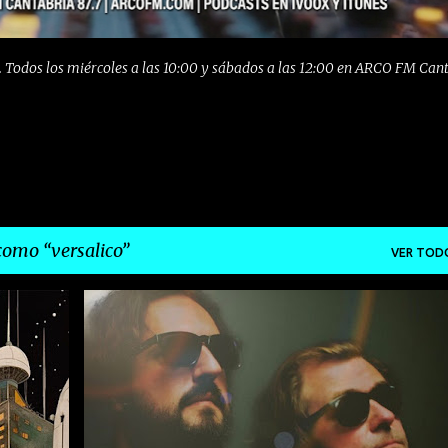
 Todos los miércoles a las 10:00 y sábados a las 12:00 en ARCO FM Can
 como
versalico
VER TOD
+
1
GRANADA
HARD ROCK
LANZAMIENTO
ROCK
+
VERSALICO