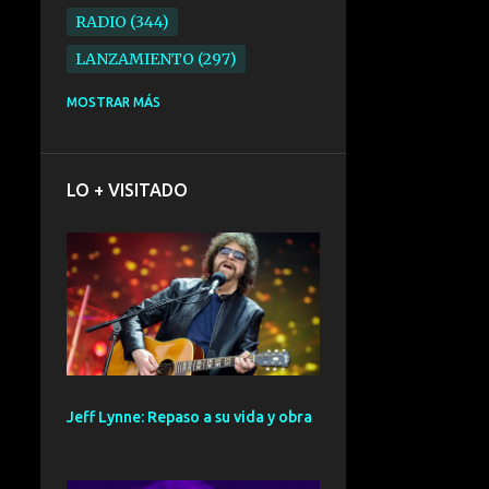
RADIO
344
LANZAMIENTO
297
ELECTRONICA
276
MOSTRAR MÁS
FOLK
234
SYNTHPOP
210
LO + VISITADO
ALTERNATIVO
196
BARCELONA
191
ELECTROINDIE
189
PRIMERA FILA FEST
188
ELECTROPOP
185
CONCIERTO
161
Jeff Lynne: Repaso a su vida y obra
PUNK
161
SANTANDER
158