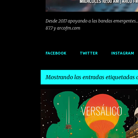
Desde 2017 apoyando a las bandas emergentes...
87.7 y arcofm.com
FACEBOOK
TWITTER
INSTAGRAM
Mostrando las entradas etiquetadas
E
EMERGENTES
EMERGENTESDEPRIMERAFILA
n
t
r
a