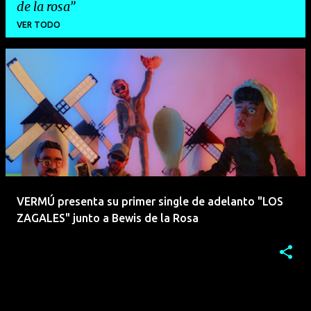
de la rosa
VER TODO
E
n
t
r
a
d
a
VERMÚ presenta su primer single de adelanto "LOS
s
ZAGALES" junto a Bewis de la Rosa