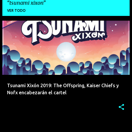
tsunami xixon
VER TODO
E
n
t
r
a
d
a
Tsunami Xixón 2019: The Offspring, Kaiser Chiefs y
s
Nofx encabezarán el cartel