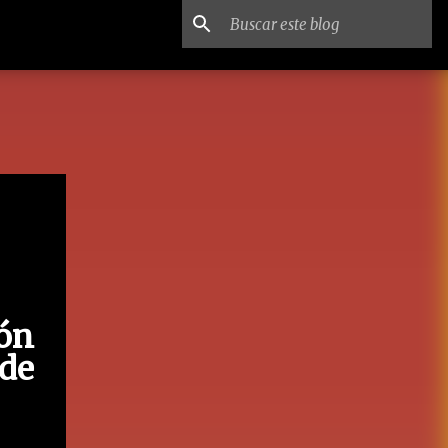
ón
de