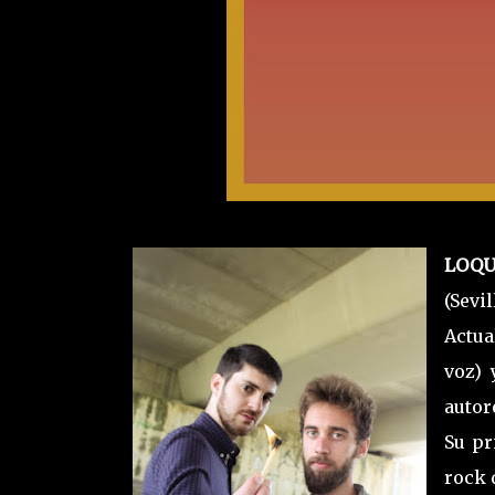
LOQ
(Sevil
Actu
voz) 
autor
Su pr
rock 