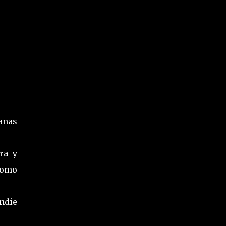
anas
rra y
como
ndie