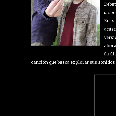
Debut
acuare
En s
acús
versi
ahora
Su úl
canción que busca explorar sus sonidos 