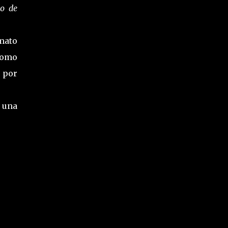
zo de
mato
como
 por
s una