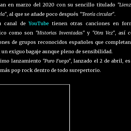
an en marzo del 2020 con su sencillo titulado
"Lien
la"
, al que se añade poco después
"Teoría circular"
.
u canal de
YouTube
tienen otras canciones en for
tico como son
"Historias Inventadas"
y
"Otra Vez"
, así 
ones de grupos reconocidos españoles que completan
 un exiguo bagaje aunque pleno de sensibilidad.
timo lanzamiento
"Puro Fuego"
, lanzado el 2 de abril, e
más pop rock dentro de todo surepertorio.