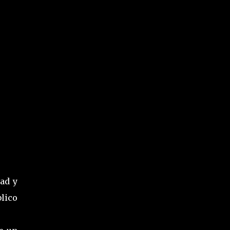
dad y
lico