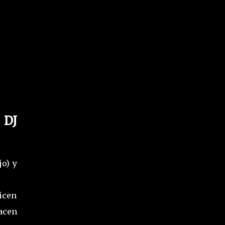
 DJ
jo) y
icen
acen