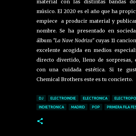
material con las distintas bandas d
músico. El 2020 es el año que ha propici
empiece a producir material y publicar
nombre. Se ha presentado en socied
álbum
"La Nave Nodriza"
cuyas 11 cancion
excelente acogida en medios especial
directo divertido, lleno de sorpresas,
con una cuidada estética. Si te gu
Chemical Brothers este es tu concierto.
DJ
ELECTROINDIE
ELECTRONICA
ELECTROP
INDIETRONICA
MADRID
POP
PRIMERA FILA FE