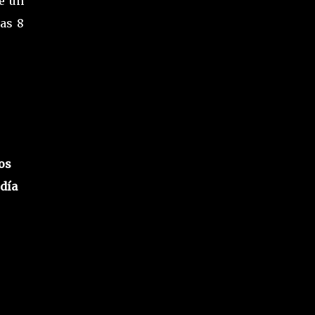
de un
las 8
os
 día