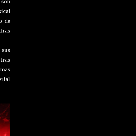
 son
ical
o de
tras
n sus
tras
 mas
rial