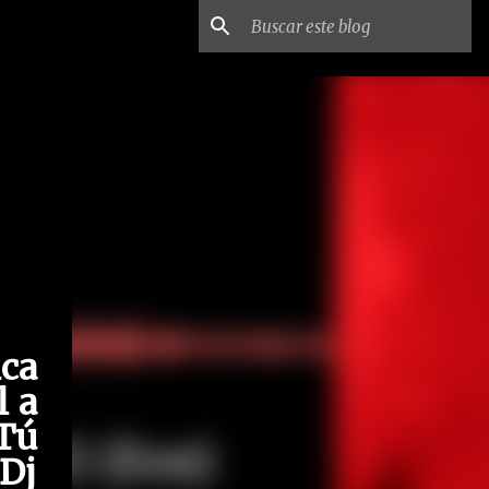
ica
l a
Tú
Dj