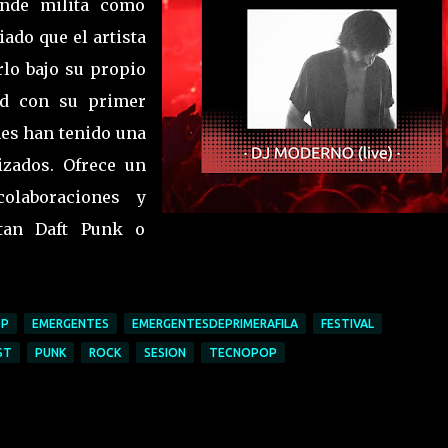
onde milita como
ado que el artista
lo bajo su propio
ad con su primer
es han tenido una
izados. Ofrece un
 colaboraciones y
stan Daft Punk o
OP
EMERGENTES
EMERGENTESDEPRIMERAFILA
FESTIVAL
ST
PUNK
ROCK
SESION
TECNOPOP