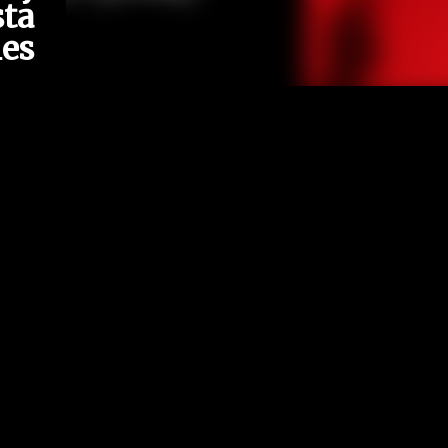
ta
nes