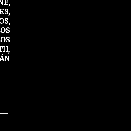
NE,
ES,
OS,
LOS
LOS
TH,
TÁN