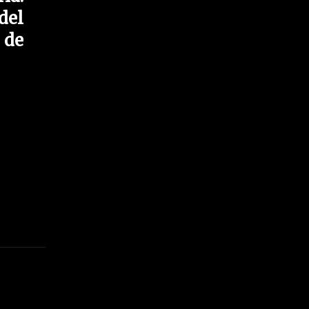
del
 de