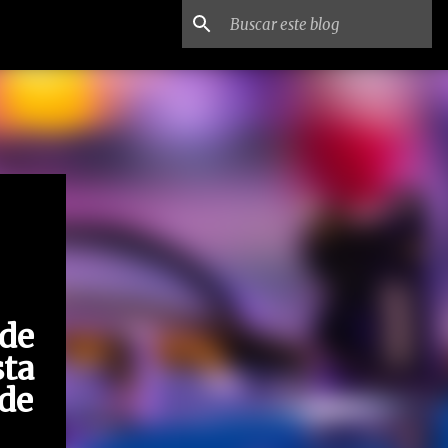
de
sta
 de