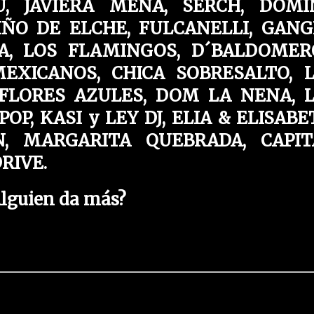
, JAVIERA MENA, SERCH, DOMI
IÑO DE ELCHE, FULCANELLI, GANG
A, LOS FLAMINGOS, D´BALDOMER
EXICANOS, CHICA SOBRESALTO, 
 FLORES AZULES, DOM LA NENA, 
OP, KASI y LEY DJ, ELIA & ELISABE
N, MARGARITA QUEBRADA, CAPI
RIVE.
lguien da más?