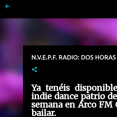
N.V.E.P.F. RADIO: DOS HORA
Ya tenéis disponibl
indie dance patrio d
semana en Arco FM C
bailar.