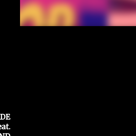
RDE
t.