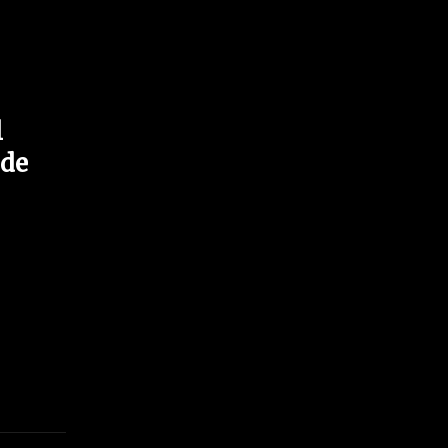
l
 de