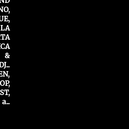
AND
NO,
UE,
 LA
RTA
ICA
Y &
...
EN,
OP,
ST,
...