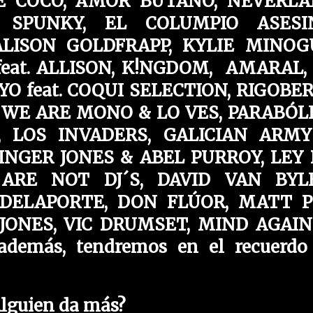
E COCO, AMOR BUTANO, NEVERL
A SPUNKY, EL COLUMPIO ASESI
ALISON GOLDFRAPP, KYLIE MINOG
feat. ALLISON, K!NGDOM, AMARAL,
YO feat. COQUI SELECTION, RIGOBE
, WE ARE MONO & LO VES, PARABÓL
L, LOS INVADERS, GALICIAN ARM
NGER JONES & ABEL PURROY, LEY DJ
E ARE NOT DJ´S, DAVID VAN BYL
, DELAPORTE, DON FLÚOR, MATT P
JONES, VIC DRUMSET, MIND AGAIN
además, tendremos en el recuerdo a
lguien da más?