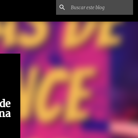
 de
na