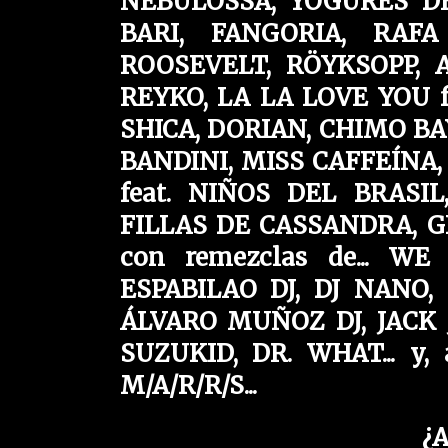
NEBULOSSA, YOGURES D
BARI, FANGORIA, RAF
ROOSEVELT, RÖYKSOPP, 
REYKO, LA LA LOVE YOU 
SHICA, DORIAN, CHIMO BA
BANDINI, MISS CAFFEÍNA
feat. NIÑOS DEL BRASI
FILLAS DE CASSANDRA, GI
con remezclas de... W
ESPABILAO DJ, DJ NANO
ÁLVARO MUÑOZ DJ, JACK 
SUZUKID, DR. WHAT... y, 
M/A/R/R/S...
¿A