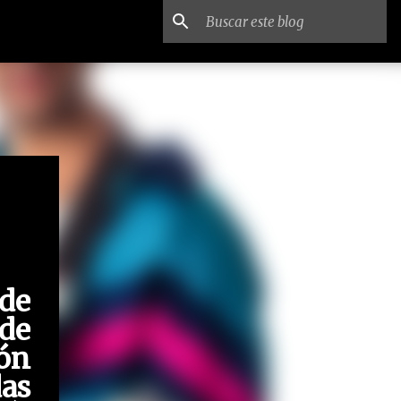
de
de
ón
as