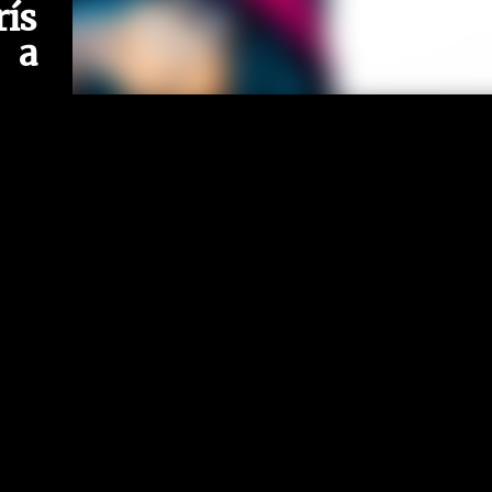
rís
 a