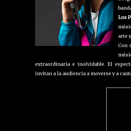
band
Los P
músic
arte 
Con 
músi
extraordinaria e inolvidable. El esp
invitan a la audiencia a moverse y a cant