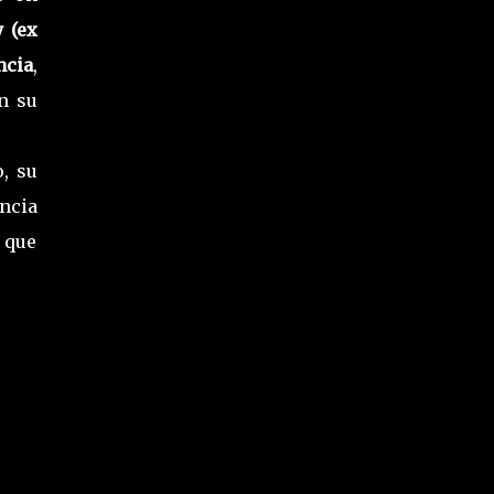
 (ex
ncia
,
n su
, su
ncia
 que