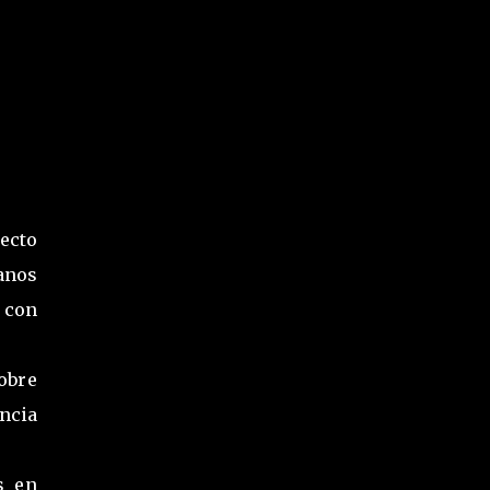
ecto
anos
 con
obre
encia
s en