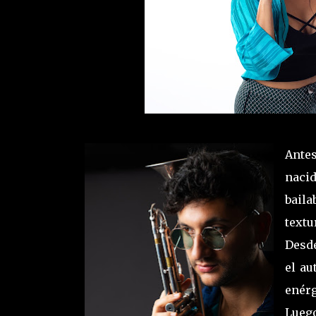
Ante
naci
bail
textu
Desde
el au
enérg
Lueg