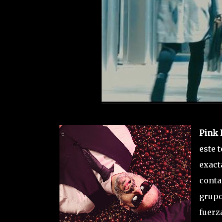
Pink 
este 
exact
conta
grupo
fuerz