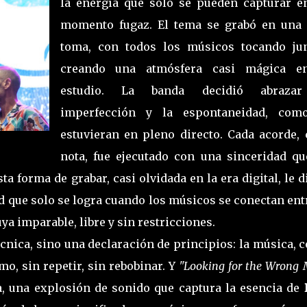
la energía que solo se pueden capturar e
momento fugaz. El tema se grabó en una 
toma, con todos los músicos tocando jun
creando una atmósfera casi mágica e
estudio. La banda decidió abraza
imperfección y la espontaneidad, com
estuvieran en pleno directo. Cada acorde, 
nota, fue ejecutado con una sinceridad qu
a forma de grabar, casi olvidada en la era digital, le d
d que solo se logra cuando los músicos se conectan ent
ya imparable, libre y sin restricciones.
écnica, sino una declaración de principios: la música,
mo, sin repetir, sin rebobinar. Y
"Looking for the Wrong
ía, una explosión de sonido que captura la esencia de