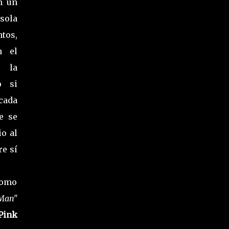
n un
sola
tos,
n el
r la
o si
cada
e se
io al
re sí
 como
 Man"
Pink