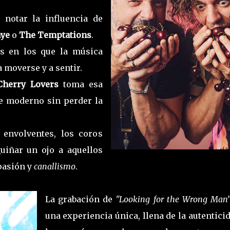
 notar la influencia de
aye
o
The Temptations
.
s en los que la música
a moverse y a sentir.
herry Lovers
toma esa
ue moderno sin perder la
 envolventes, los coros
guiñar un ojo a aquellos
pasión y
canallismo
.
La grabación de
"Looking for the Wrong Man
una experiencia única, llena de la autentici