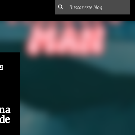
ng
na
de