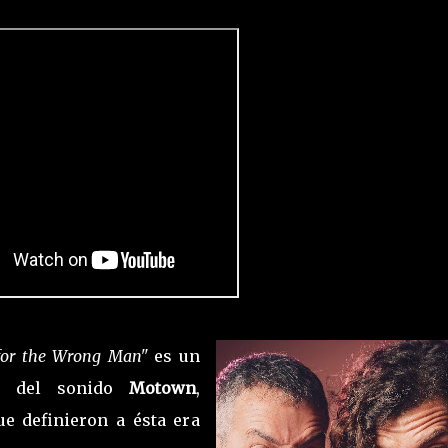
for the Wrong Man"
es un
ia del sonido
Motown
,
e definieron a ésta era