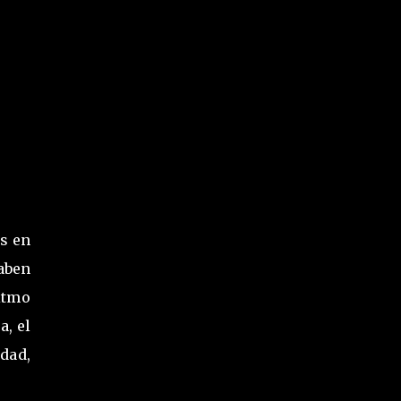
s en
saben
itmo
a, el
dad,