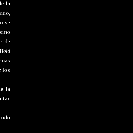
e la
cado,
no se
 sino
e de
Hold
denas
r los
e la
rutar
undo