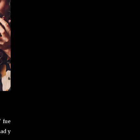
"
fue
dad y