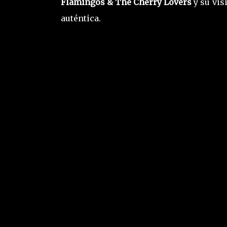
Flamingos & The Cherry Lovers
y su vis
auténtica.