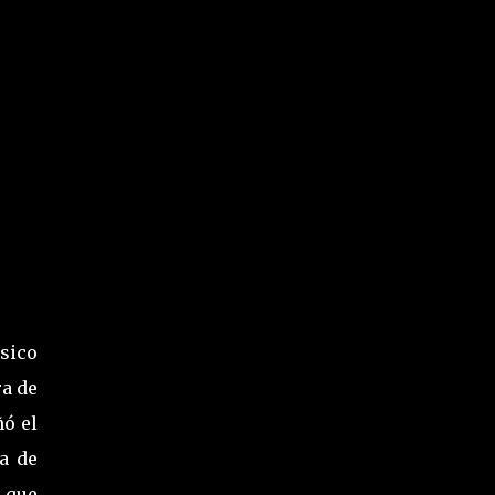
ísico
ra de
ñó el
a de
, que