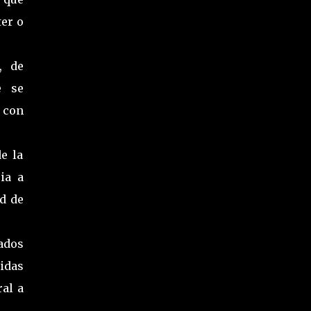
er o
, de
e se
 con
e la
ia a
d de
ados
nidas
ral a