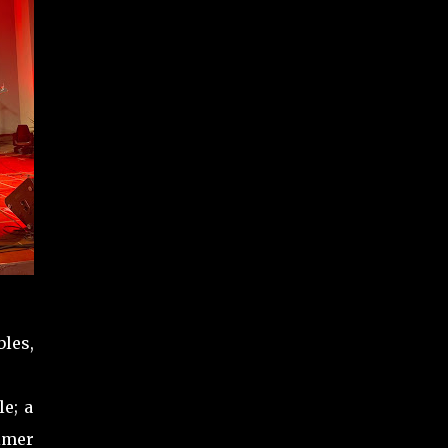
les,
e; a
imer