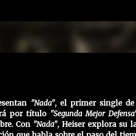
Ir al contenido principal
resentan
"Nada"
, el primer single de
rá por título
"Segunda Mejor Defensa
mbre. Con
"Nada"
,
Heiser
explora su l
ión que habla sobre el paso del tie