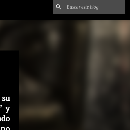
 su
"
y
ado
mpo