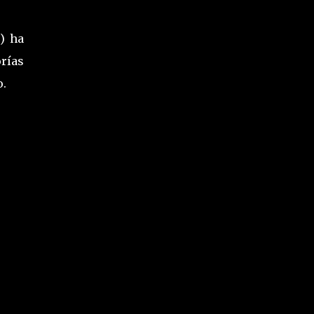
E
) ha
rías
o.