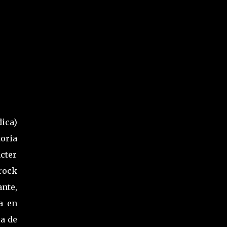
ica)
oria
cter
rock
ante,
a en
la de