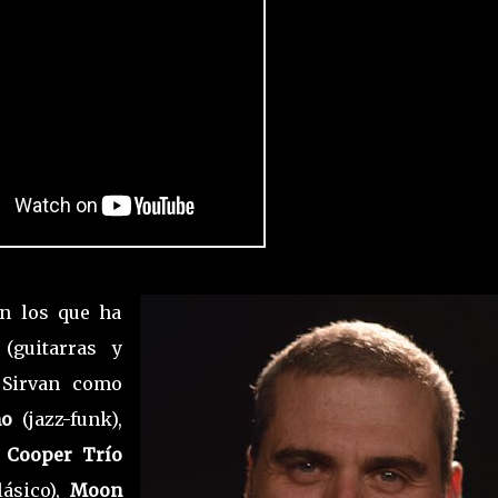
n los que ha
o
(guitarras y
 Sirvan como
mo
(jazz-funk),
 Cooper
Trío
lásico),
Moon