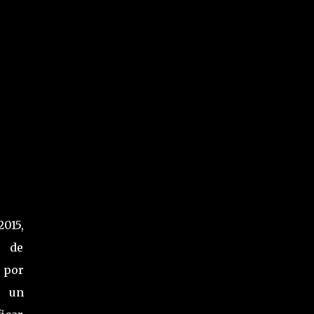
015,
s de
 por
s un