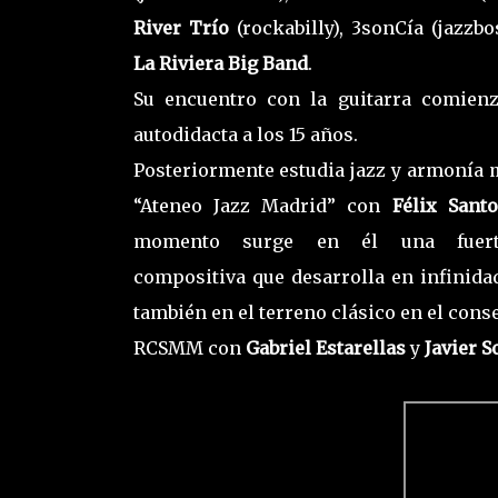
River Trío
(rockabilly), 3sonCía (jazzb
La Riviera Big
Band
.
Su encuentro con la guitarra comien
autodidacta a los 15 años.
Posteriormente estudia jazz y armonía 
“Ateneo Jazz Madrid” con
Félix Sant
momento surge en él una fuerte
compositiva que desarrolla en infinida
también en el terreno clásico en el cons
RCSMM con
Gabriel Estarellas
y
Javier
S