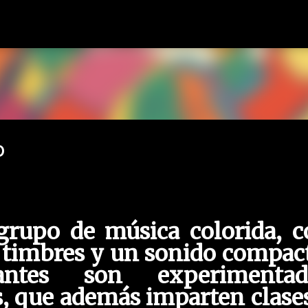
Ir al contenido principal
O
grupo de música colorida, c
 timbres y un sonido compac
antes son experimentad
, que además imparten clase