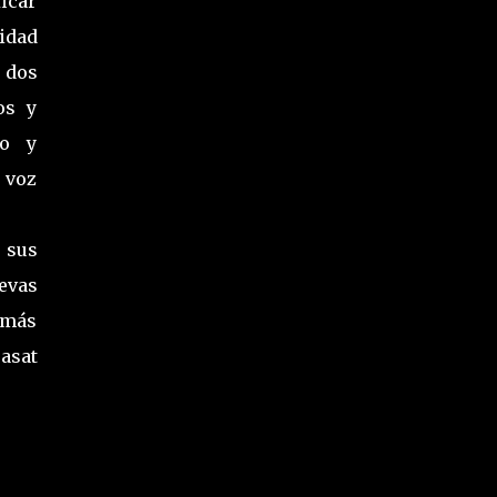
ficar
idad
 dos
os y
jo y
: voz
 sus
evas
 más
rasat