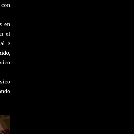
o con
z en
n el
al e
eido
,
sico
ásico
ando