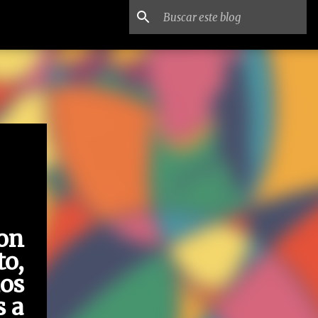
on
to,
os
s a