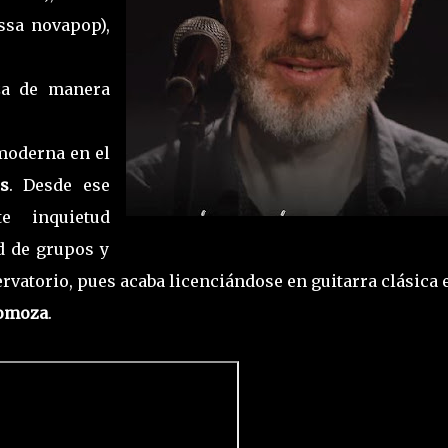
ossa novapop),
za de manera
moderna en el
os
. Desde ese
 inquietud
d de grupos y
ervatorio, pues acaba licenciándose en guitarra clásica 
omoza
.