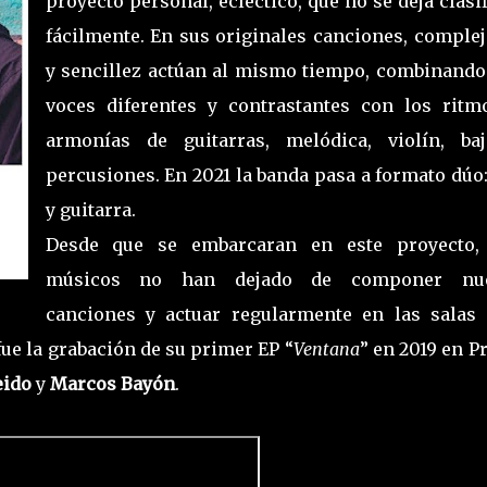
proyecto personal, ecléctico, que no se deja clasi
fácilmente. En sus originales canciones, complej
y sencillez actúan al mismo tiempo, combinando
voces diferentes y contrastantes con los ritm
armonías de guitarras, melódica, violín, ba
percusiones. En 2021 la banda pasa a formato dúo
y guitarra.
Desde que se embarcaran en este proyecto,
músicos no han dejado de componer nu
canciones y actuar regularmente en las salas
fue la grabación de su primer EP “
Ventana
” en 2019 en P
eido
y
Marcos Bayón
.