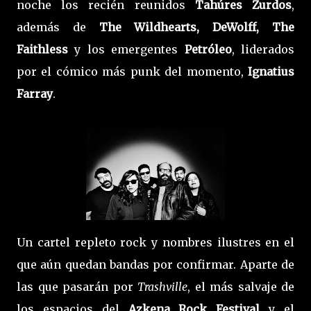
noche los recién reunidos
Tahúres Zurdos
,
además de
The Wildhearts, DeWolff, The
Faithless
y los emergentes
Petróleo
, liderados
por el cómico más punk del momento,
Ignatius
Farray
.
Un cartel repleto rock y nombres ilustres en el
que aún quedan bandas por confirmar. Aparte de
las que pasarán por
Trashville
, el más salvaje de
los espacios del
Azkena Rock Festival
y el