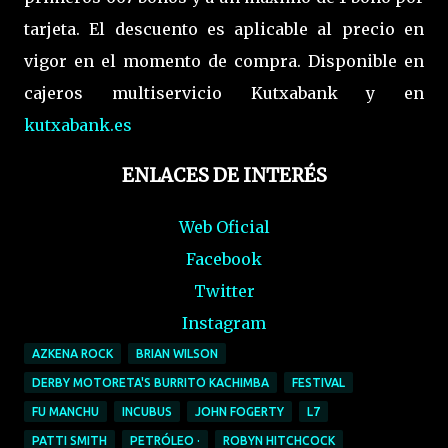
tarjeta. El descuento es aplicable al precio en
vigor en el momento de compra. Disponible en
cajeros multiservicio Kutxabank y en
kutxabank.es
ENLACES DE INTERÉS
Web Oficial
Facebook
Twitter
Instagram
AZKENA ROCK
BRIAN WILSON
DERBY MOTORETA'S BURRITO KACHIMBA
FESTIVAL
FU MANCHU
INCUBUS
JOHN FOGERTY
L7
PATTI SMITH
PETRÓLEO ·
ROBYN HITCHCOCK