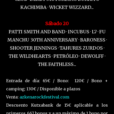
KACHIMBA · WICKET WIZZARD...
Sábado 20
PATTI SMITH AND BAND · INCUBUS · L7 · FU
MANCHU 30TH ANNIVERSARY · BARONESS ·
SHOOTER JENNINGS · TAHURES ZURDOS ·
THE WILDHEARTS · PETRÓLEO · DEWOLFF ·
THE FAITHLESS...
Entrada de día: 65€ / Bono: 120€ / Bono +
camping: 130€ / Disponible a plazos
Venta:
azkenarockfestival.com
Descuento Kutxabank de 15€ aplicable a los
primeros 667 bonos y a un máximo de 1 bono por