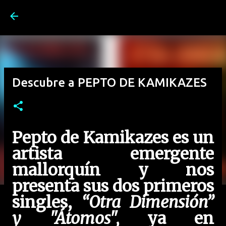
Ir al contenido principal
Descubre a PEPTO DE KAMIKAZES
Pepto de Kamikazes es un
artista emergente
mallorquín y nos
presenta sus dos primeros
singles,
“Otra Dimensión”
y "Átomos",
ya
en