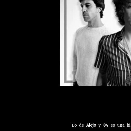
Lo de
Alejo
y
84
es una his