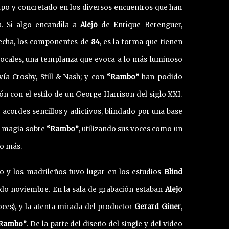
mpo y concretado en los diversos encuentros que han
a. Si algo encandila a
Alejo
de Enrique Berenguer,
echa, los componentes de
84
, es la forma que tienen
ocales, una templanza que evoca a lo más luminoso
vía Crosby, Still & Nash; y con
“Rambo”
han podido
ón con el estilo de un George Harrison del siglo XXI.
acordes sencillos y adictivos, blindado por una base
su magia sobre
“Rambo”
, utilizando sus voces como un
to más.
no y los madrileños tuvo lugar en los estudios
Blind
do noviembre. En la sala de grabación estaban
Alejo
ces), y la atenta mirada del productor
Gerard Giner
,
Rambo”
. De la parte del diseño del single y del video