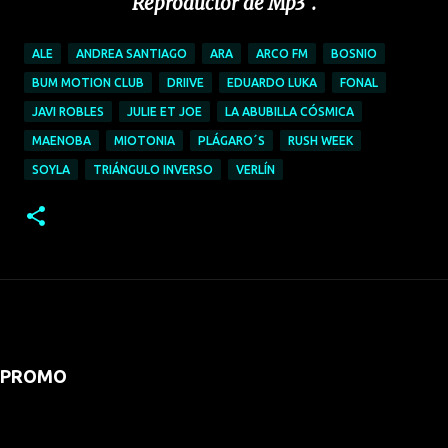
Reproductor de Mp3".
ALE
ANDREA SANTIAGO
ARA
ARCO FM
BOSNIO
BUM MOTION CLUB
DRIIVE
EDUARDO LUKA
FONAL
JAVI ROBLES
JULIE ET JOE
LA ABUBILLA CÓSMICA
MAENOBA
MIOTONIA
PLÁGARO´S
RUSH WEEK
SOYLA
TRIÁNGULO INVERSO
VERLÍN
PROMO