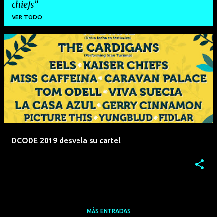
chiefs
VER TODO
E
n
t
r
a
d
a
DCODE 2019 desvela su cartel
s
MÁS ENTRADAS