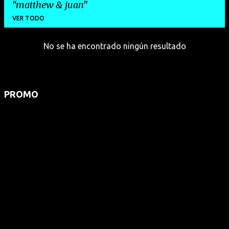
matthew & juan
VER TODO
No se ha encontrado ningún resultado
E
n
t
r
PROMO
a
d
a
s