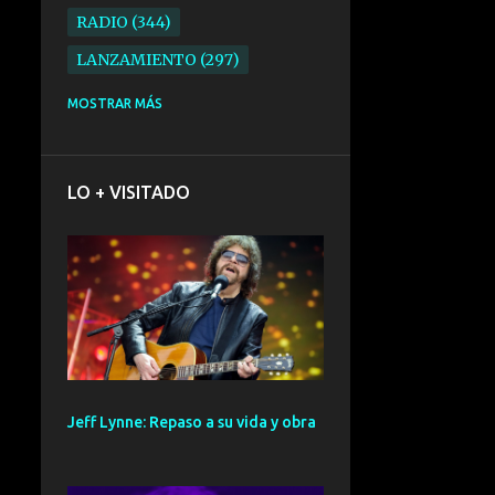
RADIO
344
LANZAMIENTO
297
ELECTRONICA
276
MOSTRAR MÁS
FOLK
234
SYNTHPOP
210
LO + VISITADO
ALTERNATIVO
196
BARCELONA
191
ELECTROINDIE
189
PRIMERA FILA FEST
188
ELECTROPOP
185
CONCIERTO
161
Jeff Lynne: Repaso a su vida y obra
PUNK
161
SANTANDER
158