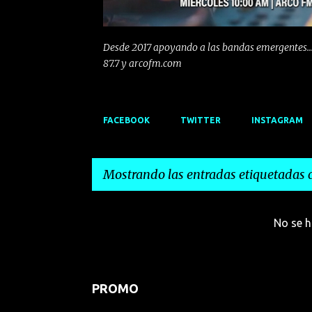
Desde 2017 apoyando a las bandas emergentes...
87.7 y arcofm.com
FACEBOOK
TWITTER
INSTAGRAM
Mostrando las entradas etiquetadas
E
No se h
n
t
r
PROMO
a