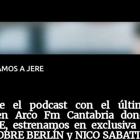
Ir al contenido principal
TAMOS A JERE
le el podcast con el últi
en Arco Fm Cantabria don
E, estrenamos en exclusiva 
SOBRE BERLÍN y NICO SABATI