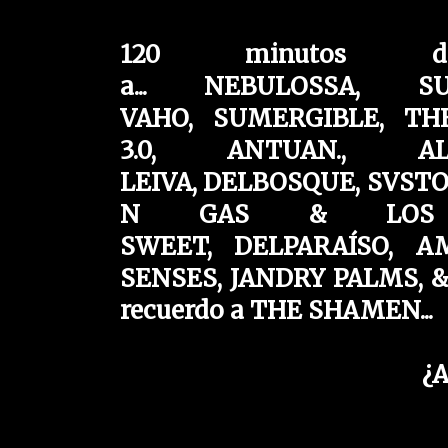
120 minutos don
a... NEBULOSSA,
S
VAHO,
SUMERGIBLE,
TH
3.0,
ANTUAN.,
A
LEIVA,
DELBOSQUE,
SVSTO
N GAS & LOS
SWEET,
DELPARAÍSO,
A
SENSES,
JANDRY PALMS,
&
recuerdo a THE SHAMEN...
¿A