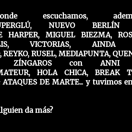
de escuchamos, ademá
UPERGLÚ,
NUEVO BERLÍN
E HARPER,
MIGUEL BIEZMA,
RO
LIS,
VICTORIAS,
AINDA
,
REYKO,
RUSEL,
MEDIAPUNTA,
QUE
 ZÍNGAROS con
ANNI
MATEUR,
HOLA CHICA,
BREAK T
 ATAQUES DE MARTE
... y tuvimos en
lguien da más?