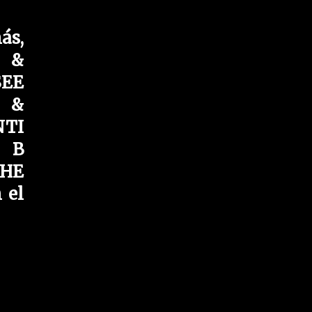
s,
 &
SEE
 &
NTI
 B
HE
 el