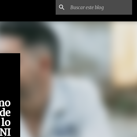
mo
de
lo
NI