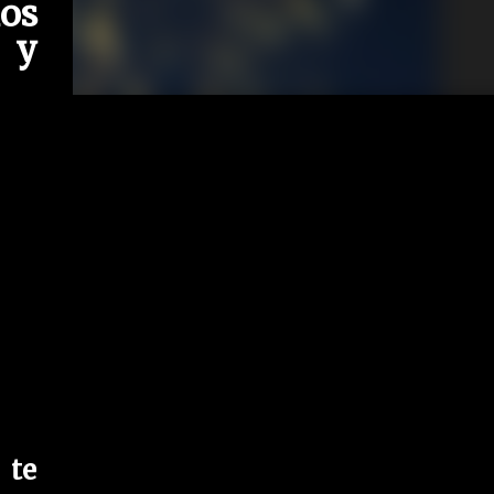
os
 y
 te