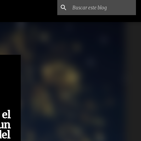
 el
un
el