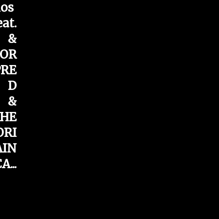
os
eat.
 &
OR
RE
,
D
 &
HE
ORI
AIN
CA
...