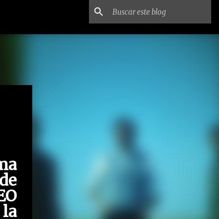
ma
de
EO
la