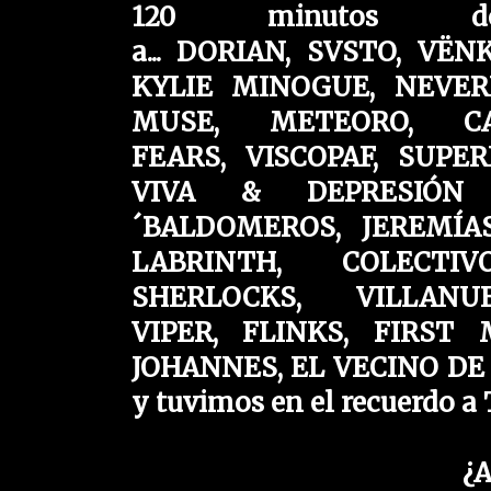
120 minutos do
a... DORIAN,
SVSTO,
VËN
KYLIE MINOGUE,
NEVER
MUSE,
METEORO,
C
FEARS,
VISCOPAF,
SUPER
VIVA
& DEPRESIÓ
´BALDOMEROS,
JEREMÍ
LABRINTH,
COLECT
SHERLOCKS,
VILLAN
VIPER,
FLINKS,
FIRST
JOHANNES,
EL VECINO DE
y tuvimos en el recuerdo 
¿A