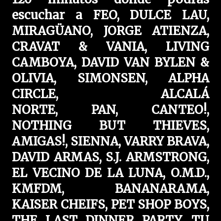
escuchar a
FEO, DULCE LAU,
MIRAGÜANO, JORGE ATIENZA,
CRAVAT & VANIA, LIVING
CAMBOYA, DAVID VAN BYLEN &
OLIVIA, SIMONSEN, ALPHA
CIRCLE, ALCALÁ
NORTE,
PAN,
CANTEO!,
NOTHING BUT THIEVES,
AMIGAS!, SIENNA, VARRY BRAVA,
DAVID ARMAS, S.J. ARMSTRONG,
EL VECINO DE LA LUNA, O.M.D.,
KMFDM, BANANARAMA,
KAISER CHEIFS, PET SHOP BOYS,
THE LAST DINNER PARTY, TU