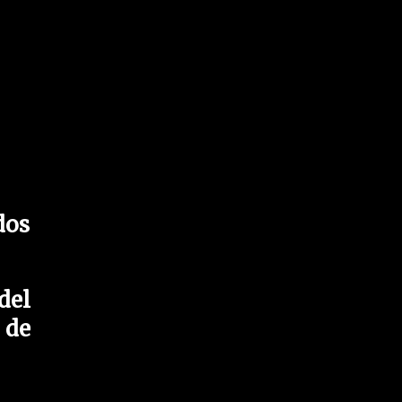
dos
del
 de