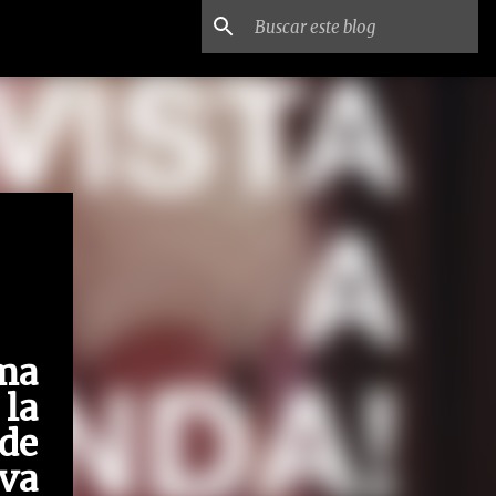
ma
la
 de
va