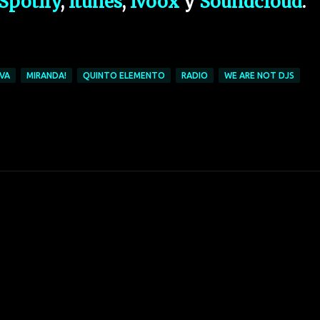
Spotify
,
Itunes
,
Ivoox
y
Soundcloud
.
VA
MIRANDA!
QUINTO ELEMENTO
RADIO
WE ARE NOT DJS