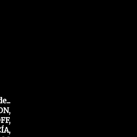
...
ON,
FF,
ÍA,