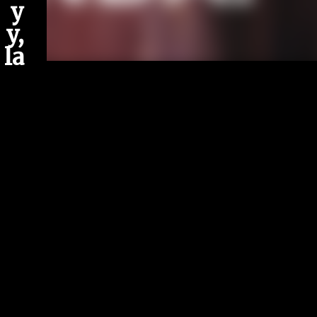
 y
y,
la