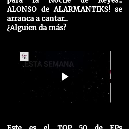
para la Noche de Reyes...
ALONSO de ALARMANTIKS! se
arranca a cantar...
¿Alguien da más?
Este es el TOP 50 de EPs