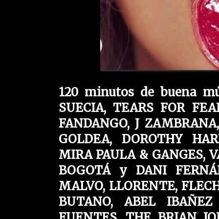
120 minutos de buena mú
SUECIA, TEARS FOR FEA
FANDANGO, J ZAMBRANA,
GOLDEA, DOROTHY HARRI
MIRA PAULA & GANGES, 
BOGOTÁ y DANI FERNÁ
MALVO, LLORENTE, FLEC
BUTANO, ABEL IBAÑEZ 
FUENTES, THE BRIAN J