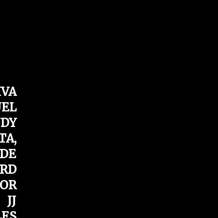
IVA
UEL
NDY
TA,
RDE
RD
MOR
 JJ
LES