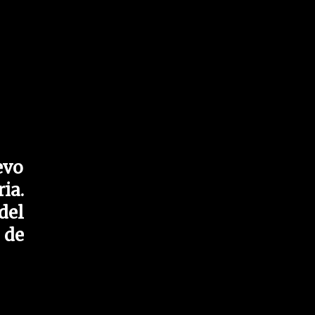
evo
ia.
del
 de