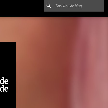
 de
de