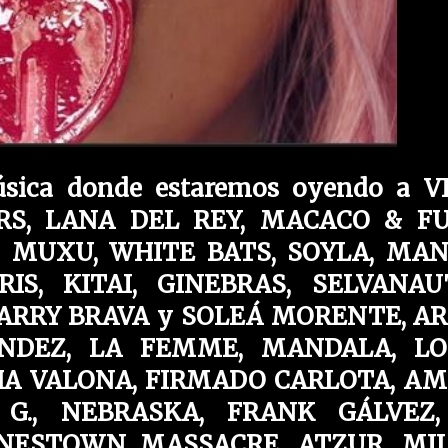
sica donde estaremos oyendo a V
RS, LANA DEL REY, MACACO & F
 MUXU, WHITE BATS, SOYLA, MA
S, KITAI, GINEBRAS, SELVANAU
VARRY BRAVA y SOLEÁ MORENTE, A
NDEZ, LA FEMME, MANDALA, LO
HA VALONA, FIRMADO CARLOTA, A
G., NEBRASKA, FRANK GÁLVEZ,
ONESTOWN MASSACRE, ATZUR, MI