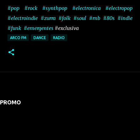
#pop
#rock
#synthpop
#electronica
#electropop
#electroindie
#zurra
#folk
#soul
#rnb
#80s
#indie
#funk
#emergentes
#exclusiva
ARCO FM
DANCE
RADIO
PROMO