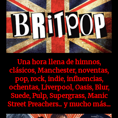
Una hora llena de himnos,
clásicos, Manchester, noventas,
pop, rock, indie, influencias,
ochentas, Liverpool, Oasis, Blur,
Suede, Pulp, Supergrass, Manic
Street Preachers... y mucho más....