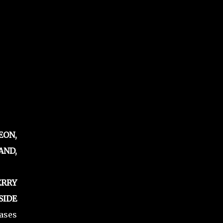
EON,
AND,
ERRY
SIDE
ases