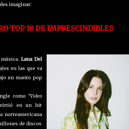
des imaginar:
O TOP 10 DE IMPRESCINDIBLES
u música.
Lana Del
les en las que va
ajo un manto pop
single como
“Video
virtió en un hit
la norteamericana
illones de discos