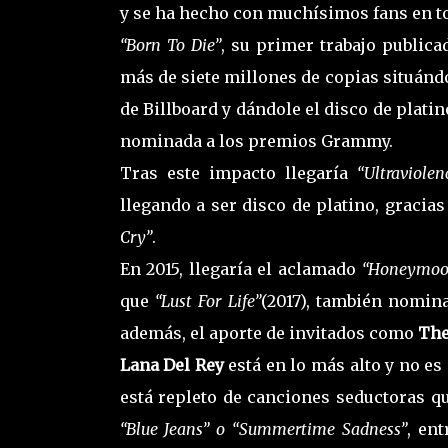
y se ha hecho con muchísimos fans en t
“Born To Die”
, su primer trabajo publica
más de siete millones de copias situánd
de Billboard y dándole el disco de plati
nominada a los premios Grammy.
Tras este impacto llegaría
“Ultraviolen
llegando a ser disco de platino, graci
Cry”
.
En 2015, llegaría el aclamado
“Honeymoo
que
“Lust For Life”
(2017), también nomin
además, el aporte de invitados como
The
Lana Del Rey
está en lo más alto y no e
está repleto de canciones seductoras q
“Blue Jeans” o “Summertime Sadness”
, en