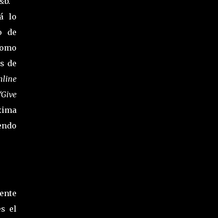
&b.
á lo
o de
como
s de
nline
“Give
xima
endo
ente
s el