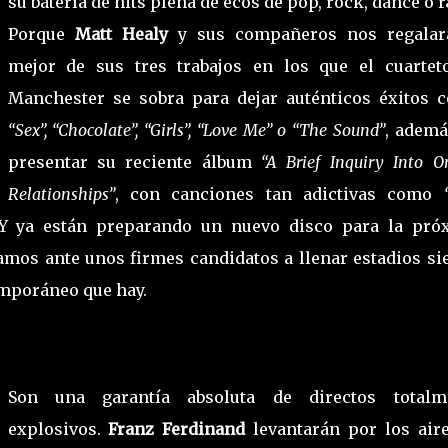
su batería de hits plena de ecos de pop, rock, dance o r
Porque
Matt Healy
y sus compañeros nos regalar
mejor de sus tres trabajos en los que el cuartet
Manchester se sobra para dejar auténticos éxitos 
“Sex”, “Chocolate”, “Girls”, “Love Me” o “The Sound”
, ademá
presentar su reciente álbum
“A Brief Inquiry Into O
Relationships”
, con canciones tan adictivas como
Y ya están preparando un nuevo disco para la pró
tamos ante unos firmes candidatos a llenar estadios si
mporáneo que hay.
Son una garantía absoluta de directos totalm
explosivos.
Franz Ferdinand
levantarán por los aire