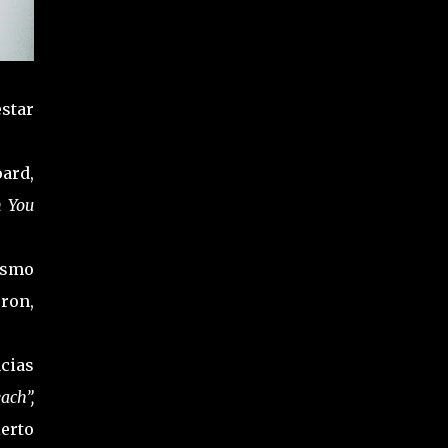
star
ard,
n You
ismo
ron,
ncias
ach”,
erto