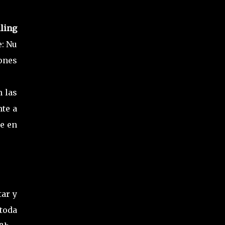
lling
e: Nu
iones
n las
nte a
le en
ar y
toda