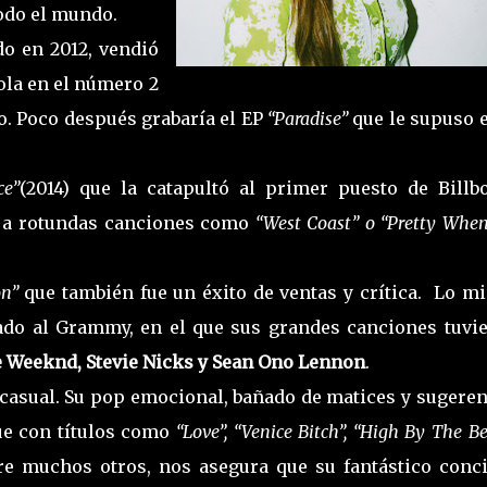
odo el mundo.
do en 2012, vendió
ola en el número 2
no. Poco después grabaría el EP
“Paradise”
que le supuso e
ce”
(2014) que la catapultó al primer puesto de Billbo
as a rotundas canciones como
“West Coast” o “Pretty Whe
n”
que también fue un éxito de ventas y crítica. Lo m
ado al Grammy, en el que sus grandes canciones tuvie
 Weeknd, Stevie Nicks y Sean Ono Lennon
.
s casual. Su pop emocional, bañado de matices y sugere
ue con títulos como
“Love”, “Venice Bitch”, “High By The Be
tre muchos otros, nos asegura que su fantástico conci