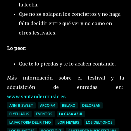
la fecha.
Que no se solapan los conciertos y no haga
falta decidir entre qué ver y no como en
otros festivales.
Lo peor:
Que te lo pierdas y te lo acaben contando.
Más información sobre el festival y la
adquisición de entradas en:
www.santandermusic.es
ANNI B SWEET
ARCO FM
BELAKO
DELOREAN
ELYELLADJS
EVENTOS
LA CASA AZUL
LA FACTORIA DEL RITMO
LORI MEYERS
LOS DELTONOS
LOS PLANETAS
ROOSEVELT
SANTANDER MUSIC FESTIVAL