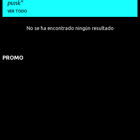
punk
VER TODO
No se ha encontrado ningún resultado
E
n
t
r
PROMO
a
d
a
s