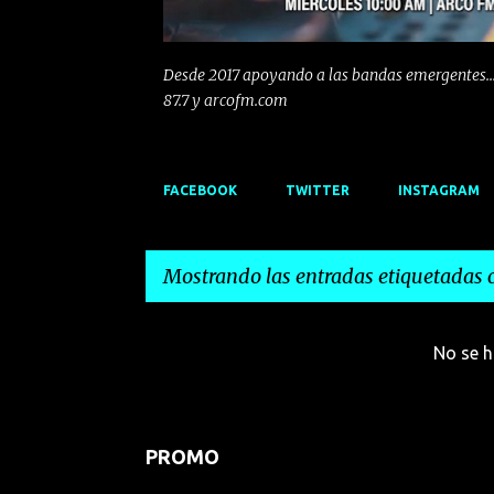
Desde 2017 apoyando a las bandas emergentes...
87.7 y arcofm.com
FACEBOOK
TWITTER
INSTAGRAM
Mostrando las entradas etiquetadas
E
No se h
n
t
r
PROMO
a