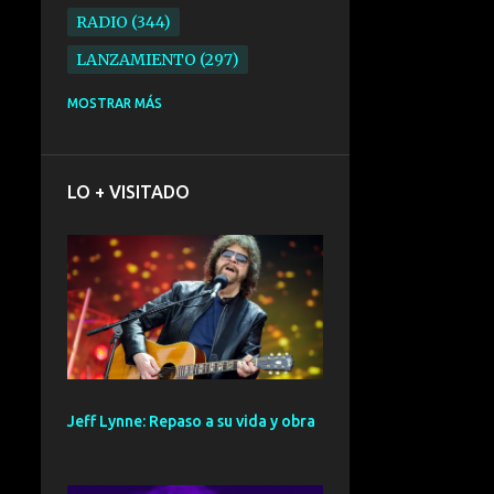
RADIO
344
LANZAMIENTO
297
ELECTRONICA
276
MOSTRAR MÁS
FOLK
234
SYNTHPOP
210
LO + VISITADO
ALTERNATIVO
196
BARCELONA
191
ELECTROINDIE
189
PRIMERA FILA FEST
188
ELECTROPOP
185
CONCIERTO
161
Jeff Lynne: Repaso a su vida y obra
PUNK
161
SANTANDER
158