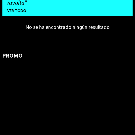
ravolta
VER TODO
No se ha encontrado ningún resultado
E
n
t
r
PROMO
a
d
a
s