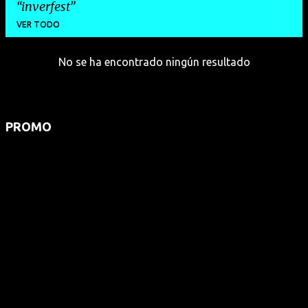
inverfest
VER TODO
No se ha encontrado ningún resultado
E
n
t
r
PROMO
a
d
a
s