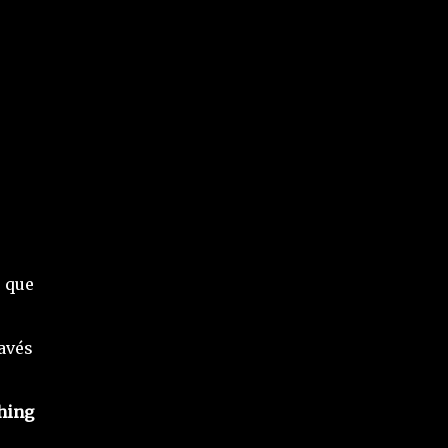
 que
ravés
hing